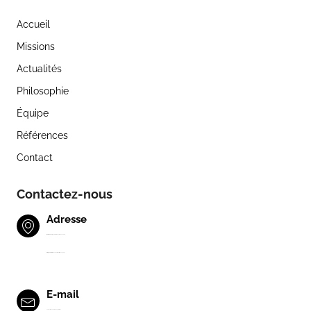
Accueil
Missions
Actualités
Philosophie
Équipe
Références
Contact
Contactez-nous
Adresse
Bureaux
: 16 bis quai Amiral Hamelin, 14000 CAEN
Siège social
: 62 Rue des Tilleuls, 14000 CAEN
E-mail
contact@quarantedeux.solutions